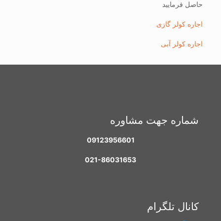
حاصل فرمایید
اجاره کولر گازی
اجاره کولر آبی
شماره جهت مشاوره
09123956601
021-86031653
کانال تلگرام