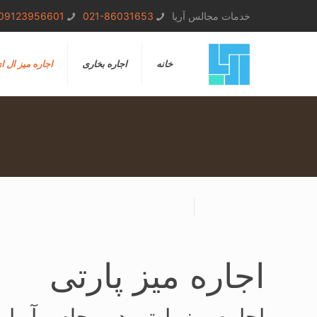
خدمات مجالس آریا
021-86031653
09123956601
خانه
اجاره بخاری
اجاره میز ال ا
اجاره میز پارتی
اجاره میز پارتی در مجلس آریا ب