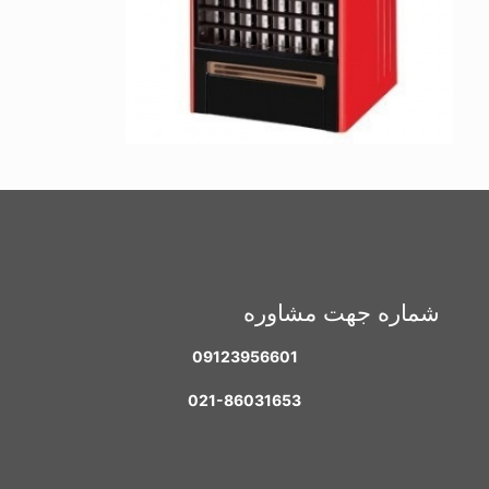
شماره جهت مشاوره
09123956601
021-86031653